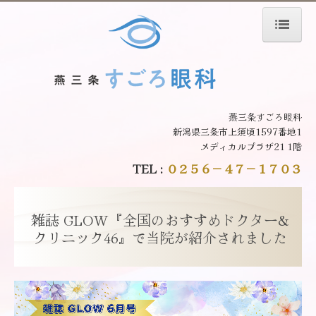
ホーム
院長紹介
燕三条すごろ眼科
新潟県三条市上須頃1597番地1
診療のご案内
メディカルプラザ21 1階
白内障
TEL :
０２５６－４７－１７０３
緑内障
雑誌 GLOW『全国のおすすめドクター&
院内設備のご案内
クリニック46』で当院が紹介されました
交通案内